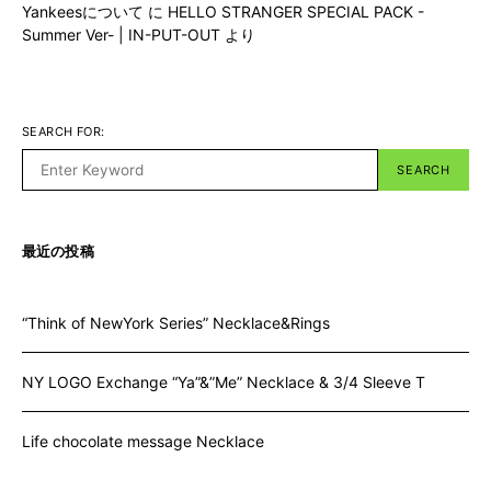
Yankeesについて
に
HELLO STRANGER SPECIAL PACK -
Summer Ver- | IN-PUT-OUT
より
SEARCH FOR:
SEARCH
最近の投稿
“Think of NewYork Series” Necklace&Rings
NY LOGO Exchange “Ya”&”Me” Necklace & 3/4 Sleeve T
Life chocolate message Necklace