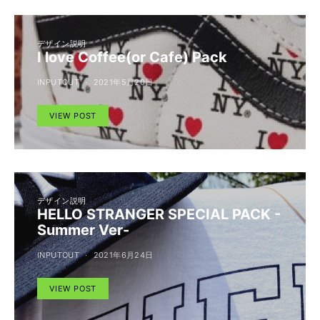
デザイン説明
I love Coffee(or Cafe) Pack
INPUTOUT
2021年5月20日
VIEW POST
デザイン説明
HELLO STRANGER SPECIAL PACK -
Summer Ver-
INPUTOUT
2021年6月24日
VIEW POST