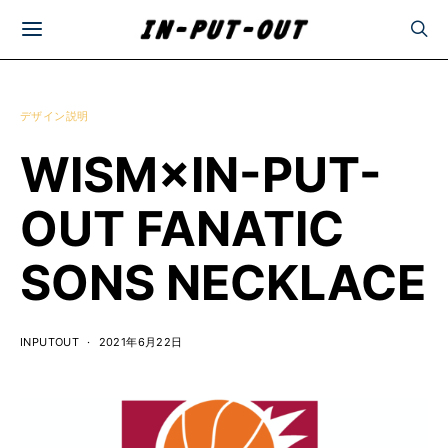
デザイン説明
WISM×IN-PUT-
OUT FANATIC
SONS NECKLACE
INPUTOUT
2021年6月22日