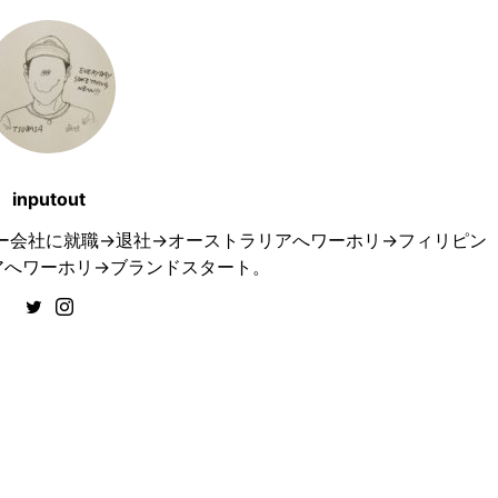
inputout
ュエリー会社に就職→退社→オーストラリアへワーホリ→フィリピン
アへワーホリ→ブランドスタート。