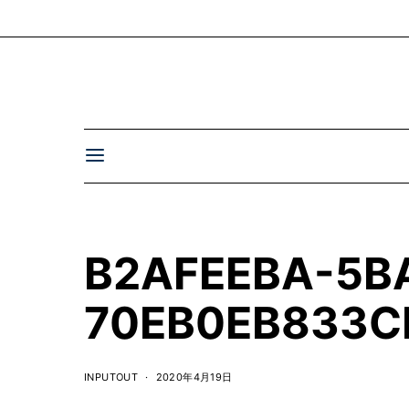
B2AFEEBA-5B
70EB0EB833C
INPUTOUT
2020年4月19日