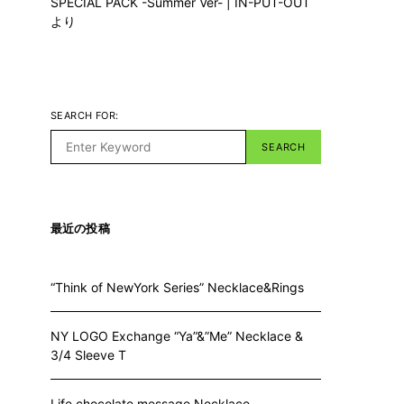
SPECIAL PACK -Summer Ver- | IN-PUT-OUT
より
SEARCH FOR:
SEARCH
最近の投稿
“Think of NewYork Series” Necklace&Rings
NY LOGO Exchange “Ya”&”Me” Necklace &
3/4 Sleeve T
Life chocolate message Necklace