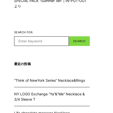
SPECIAL PACK -Summer Ver- | IN-PUT-OUT
より
SEARCH FOR:
SEARCH
最近の投稿
“Think of NewYork Series” Necklace&Rings
NY LOGO Exchange “Ya”&”Me” Necklace &
3/4 Sleeve T
Life chocolate message Necklace