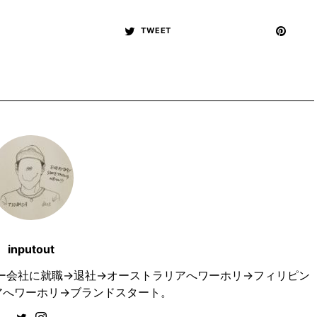
TWEET
inputout
ュエリー会社に就職→退社→オーストラリアへワーホリ→フィリピン
アへワーホリ→ブランドスタート。