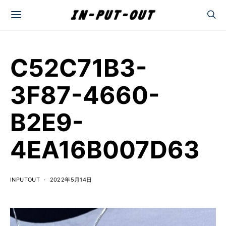
C52C71B3-
3F87-4660-
B2E9-
4EA16B007D63
INPUTOUT
2022年5月14日