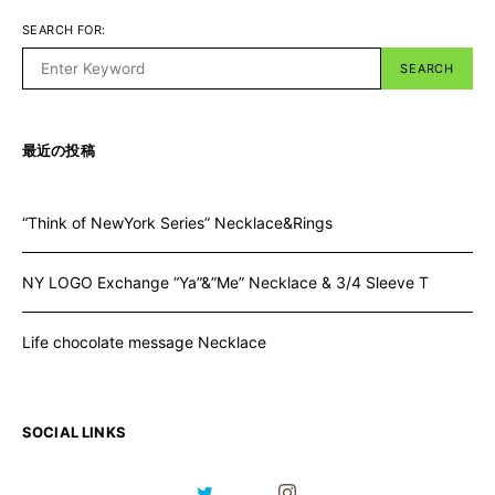
SEARCH FOR:
SEARCH
最近の投稿
“Think of NewYork Series” Necklace&Rings
NY LOGO Exchange “Ya”&”Me” Necklace & 3/4 Sleeve T
Life chocolate message Necklace
SOCIAL LINKS