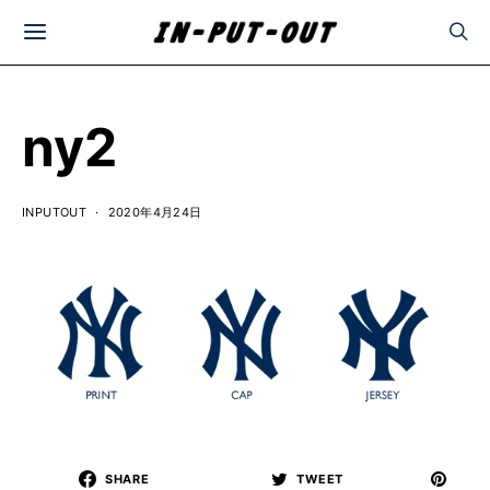
ny2
INPUTOUT
2020年4月24日
SHARE
TWEET